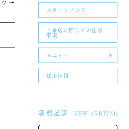
スクー
スタッフブログ
NEWS
CONTENTS
ご来店に際しての注意
事項
ACCESS
メニュー
キャンペーン
お知らせ
採用情報
各種コンテンツ
お問い合わせ
新着記事
NEW ARRIVAL