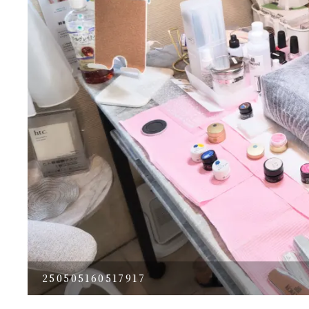
250505160517917