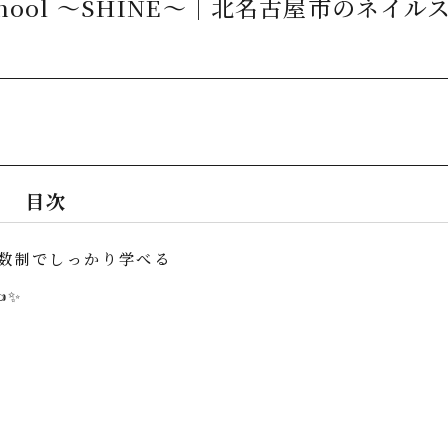
hool ～SHINE～｜北名古屋市のネイル
目次
人数制でしっかり学べる
️✨