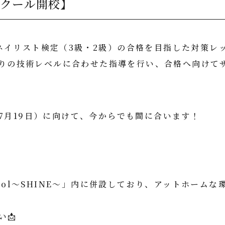
イルスクール開校】
 では、ネイリスト検定（3級・2級）の合格を目指した対策レ
りの技術レベルに合わせた指導を行い、合格へ向けて
級：7月19日）に向けて、今からでも間に合います！
chool～SHINE～」内に併設しており、アットホームな
📩