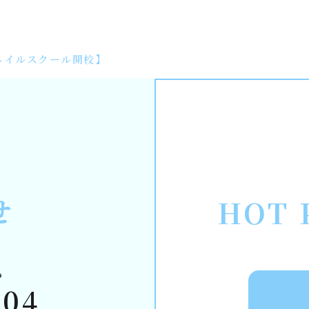
E～ ネイルスクール開校】
せ
HOT 
ら
304