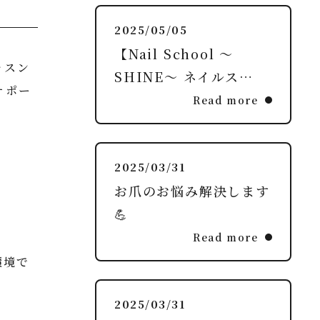
NEWS
2025/05/05
【Nail School ～
ッスン
CONTENTS
SHINE～ ネイルス…
サポー
Read more
ACCESS
2025/03/31
キャンペーン
お知らせ
お爪のお悩み解決します
各種コンテンツ
お問い合わせ
💪
Read more
環境で
2025/03/31