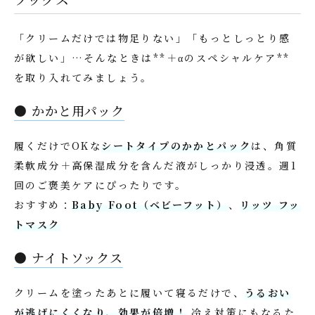
「クリームだけでは物足りない」「もっとしっとり感
が欲しい」…そんなときは**＋αのスペシャルケア**
を取り入れてみましょう。
● かかと用パック
履くだけでOKな
シートタイプのかかとパック
は、角質
柔軟成分＋高保湿成分を含んだ液がしっかり浸透。週1
回のご褒美ケアにぴったりです。
おすすめ：
Baby Foot（ベビーフット）
、
リッツ フッ
トマスク
● ナイトソックス
クリームを塗ったあとに履いて寝るだけで、
うるおい
が逃げにくくなり、効果が倍増！
冷え対策にもなるた