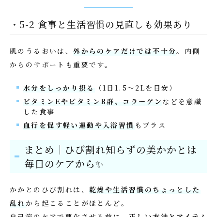
・5-2 食事と生活習慣の見直しも効果あり
肌のうるおいは、
外からのケアだけでは不十分
。内側
からのサポートも重要です。
水分をしっかり摂る
（1日1.5〜2Lを目安）
ビタミンEやビタミンB群、コラーゲン
などを意識
した食事
血行を促す軽い運動や入浴習慣
もプラス
まとめ｜ひび割れ知らずの美かかとは
毎日のケアから✨
かかとのひび割れは、
乾燥や生活習慣のちょっとした
乱れ
から起こることがほとんど。
自己流のケアで悪化させる前に、
正しい方法とアイテム