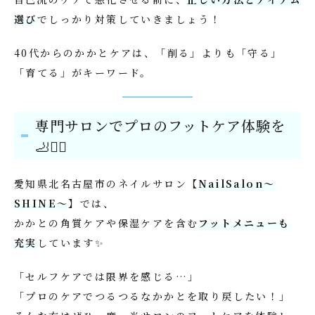
選び
でしっかり対策していきましょう！
40代からのかかとケアは、「削る」よりも「守る」
「育てる」がキーワード。
専門サロンでプロのフットケア体験を
🦶💆‍♀️
愛知県北名古屋市のネイルサロン【
NailSalon〜
SHINE〜
】では、
かかとの角質ケアや保湿ケアを含む
フットメニューも
充実
しています✨
「セルフケアでは限界を感じる…」
「プロのケアでつるつるなかかとを取り戻したい！」