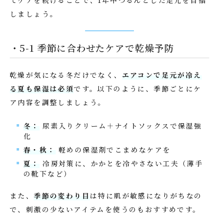
てケアを続けることで、1年中つるんとした足元を目指
しましょう。
・5-1 季節に合わせたケアで乾燥予防
乾燥が気になる冬だけでなく、
エアコンで足元が冷え
る夏も保湿は必須
です。以下のように、季節ごとにケ
ア内容を調整しましょう。
冬：
尿素入りクリーム＋ナイトソックスで保湿強
化
春・秋：
軽めの保湿剤でこまめなケアを
夏：
冷房対策に、かかとを冷やさない工夫（薄手
の靴下など）
また、
季節の変わり目
は特に肌が敏感になりがちなの
で、刺激の少ないアイテムを使うのもおすすめです。