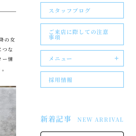
スタッフブログ
NEWS
CONTENTS
ご来店に際しての注意
事項
降の女
につな
ACCESS
メニュー
ター情
う。
キャンペーン
お知らせ
採用情報
各種コンテンツ
お問い合わせ
新着記事
NEW ARRIVAL