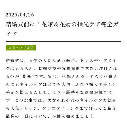
キャンペーン
お知らせ
2025/04/26
各種コンテンツ
お問い合わせ
結婚式前に！花嫁＆花婿の指先ケア完全ガ
イド
スタッフブログ
結婚式は、人生の大切な晴れ舞台。ドレスやヘアメイ
クはもちろん、指輪交換や写真撮影で意外と注目され
るのが“指先”です。実は、花嫁さんだけでなく花婿さ
んにもネイルケアはとても大切。ふたり揃って美しい
手元を整えることで、より一層特別な瞬間が輝きま
す。この記事では、男女それぞれのネイルケア方法か
ら人気デザイン、ケアのタイミングまで詳しくご紹介。
最高の一日に向けて、準備を始めましょう！