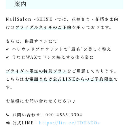
案内
NailSalon〜SHINE〜では、花嫁さま・花婿さま向
けの
ブライダルネイルのご予約
を承っております。
さらに、併設サロンにて
✔ ハリウッドブロウリフトで“眉毛”を美しく整え
✔ うなじWAXでドレス映えする後ろ姿に
ブライダル限定の特別プラン
をご用意しております。
こちらは
お電話または公式LINEからのご予約限定
で
す。
お気軽にお問い合わせください♪
📞 お問い合わせ：090-4565-3304
📲 公式LINE：
https://lin.ee/TDH6EOs